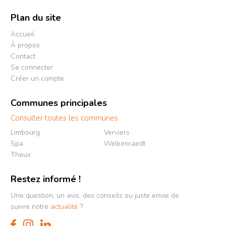
Plan du site
Accueil
À propos
Contact
Se connecter
Créer un compte
Communes principales
Consulter toutes les communes
Limbourg
Verviers
Spa
Welkenraedt
Theux
Restez informé !
Une question, un avis, des conseils ou juste envie de
suivre notre
actualité
?